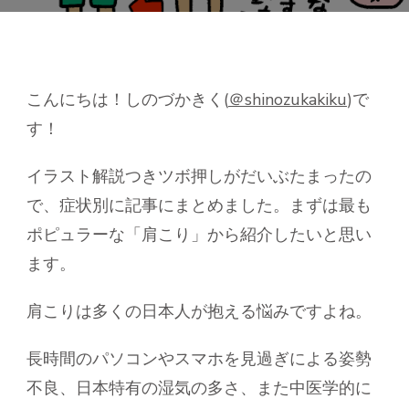
押
し
ー
肩
こ
こんにちは！しのづかきく(
＠shinozukakiku
)で
り
す！
編】
へ
の
イラスト解説つきツボ押しがだいぶたまったの
で、症状別に記事にまとめました。まずは最も
ポピュラーな「肩こり」から紹介したいと思い
ます。
肩こりは多くの日本人が抱える悩みですよね。
長時間のパソコンやスマホを見過ぎによる姿勢
不良、日本特有の湿気の多さ、また中医学的に