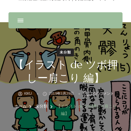
未分類
【イラスト de ツボ押
しー肩こり 編】
【イ
KIKU
2019年3月29日
1件のコメント
ラ
ス
ホーム
未分類
【イラスト de ツボ押しー肩こり
ト
編】
DE
ツ
ボ