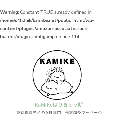
Warning
: Constant TRUE already defined in
/home/s4h2nik/kamike.net/public_html/wp-
content/plugins/amazon-associates-link-
builder/plugin_config.php
on line
114
KaMiKeはりきゅう院
東京都豊島区の女性専門｜美容鍼灸マッサージ