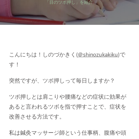
眼
「目のツボ押し」を紹介
精
疲
労
に】
本
場
中
国
こんにちは！しのづかきく(
＠shinozukakiku
)で
の
す！
「目
の
ツ
突然ですが、ツボ押しって毎日しますか？
ボ
押
ツボ押しとは肩こりや腰痛などの症状に効果が
し」
を
あると言われるツボを指で押すことで、症状を
紹
改善させる方法です。
介
へ
の
私は鍼灸マッサージ師という仕事柄、腹痛や頭