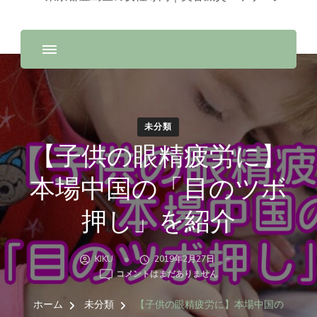
未分類
【子供の眼精疲労に】
本場中国の「目のツボ
押し」を紹介
KIKU
2019年2月27日
【子
コメントはまだありません
供
の
ホーム
未分類
【子供の眼精疲労に】本場中国の