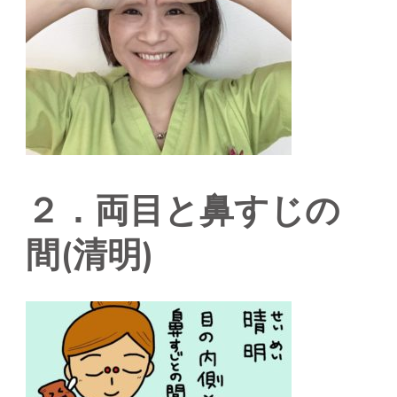
２．両目と鼻すじの
間(清明)