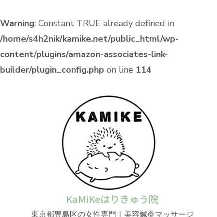
Warning
: Constant TRUE already defined in
/home/s4h2nik/kamike.net/public_html/wp-
content/plugins/amazon-associates-link-
builder/plugin_config.php
on line
114
KaMiKeはりきゅう院
東京都豊島区の女性専門｜美容鍼灸マッサージ