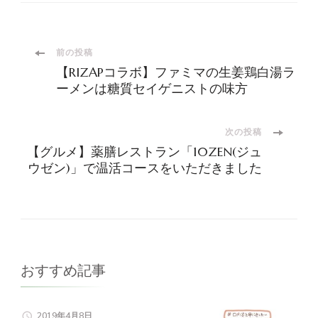
投
前の投稿
【RIZAPコラボ】ファミマの生姜鶏白湯ラ
稿
ーメンは糖質セイゲニストの味方
ナ
次の投稿
【グルメ】薬膳レストラン「10ZEN(ジュ
ビ
ウゼン)」で温活コースをいただきました
ゲ
ー
シ
おすすめ記事
ョ
2019年4月8日