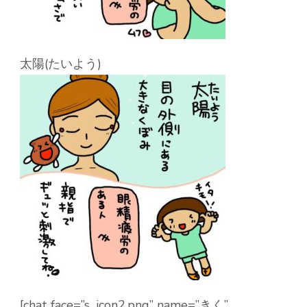
太陽(たいよう)
[chat face=”s_icon2.png” name=”きく”