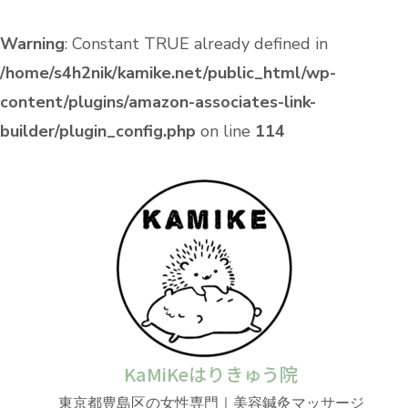
Warning
: Constant TRUE already defined in
/home/s4h2nik/kamike.net/public_html/wp-
content/plugins/amazon-associates-link-
builder/plugin_config.php
on line
114
KaMiKeはりきゅう院
東京都豊島区の女性専門｜美容鍼灸マッサージ