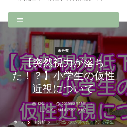
未分類
【突然視力が落ち
た！？】小学生の仮性
近視について
KIKU
2019年2月23日
【突
コメントはまだありません
然
視
ホーム
未分類
【突然視力が落ちた！？】小学生