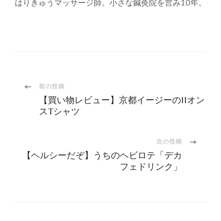
はりきゅうマッサージ師。小さな鍼灸院を営み10年。
投
前の投稿
【買い物レビュー】京都イージーの11オン
稿
スTシャツ
ナ
次の投稿
【ヘルシーだぞ】うちのヘビロテ「デカ
ビ
フェドリンク」
ゲ
ー