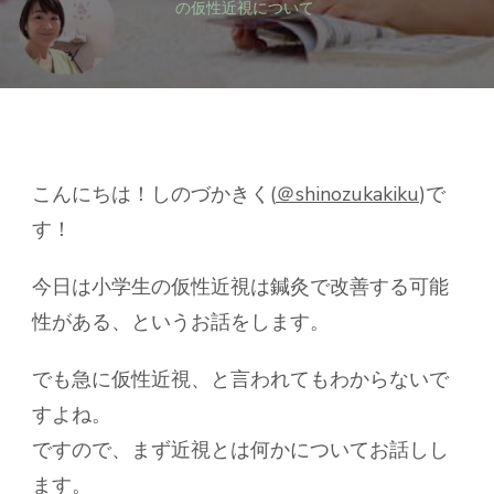
力
の仮性近視について
が
落
ち
た！？】
小
学
生
の
こんにちは！しのづかきく(
＠shinozukakiku
)で
仮
す！
性
近
視
今日は小学生の仮性近視は鍼灸で改善する可能
に
性がある、というお話をします。
つ
い
て
でも急に仮性近視、と言われてもわからないで
へ
すよね。
の
ですので、まず近視とは何かについてお話しし
ます。