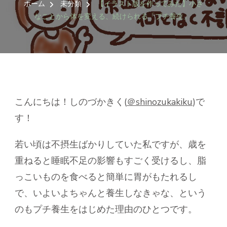
ス
ホーム
未分類
【イラスト版を作ってみた】小さ
ト
なことから体を変える、続けられる「プチ養生」
版
を
作
っ
て
み
た】
小
こんにちは！しのづかきく(
＠shinozukakiku
)で
さ
す！
な
こ
と
若い頃は不摂生ばかりしていた私ですが、歳を
か
重ねると睡眠不足の影響もすごく受けるし、脂
ら
体
っこいものを食べると簡単に胃がもたれるし
を
で、いよいよちゃんと養生しなきゃな、という
変
え
のもプチ養生をはじめた理由のひとつです。
る、
続