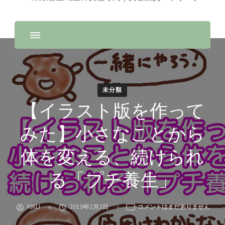
未分類
【イラスト版を作って
みた】小さなことから
体を変える、続けられ
る「プチ養生」
【イ
KIKU
2019年2月3日
コメントはまだありません
ラ