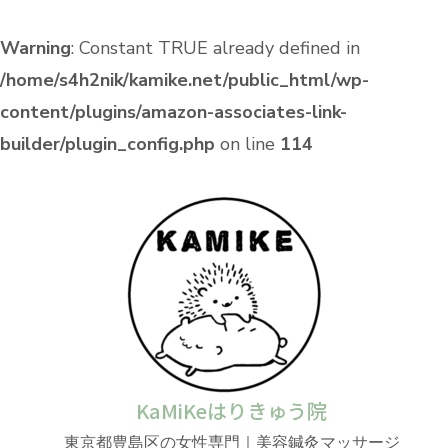
Warning
: Constant TRUE already defined in
/home/s4h2nik/kamike.net/public_html/wp-
content/plugins/amazon-associates-link-
builder/plugin_config.php
on line
114
KaMiKeはりきゅう院
東京都豊島区の女性専門｜美容鍼灸マッサージ