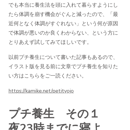
でも本当に養生法を頭に入れて暮らすようにし
け
ら
たら体調を崩す機会がぐんと減ったので、「最
れ
近何となく体調がすぐれない」という何が原因
る
「プ
で体調が悪いのか良くわからない、という方に
チ
とりあえず試してみてほしいです。
養
生」
へ
以前プチ養生について書いた記事もあるので、
の
イラスト版を見る前に文章でプチ養生を知りた
い方はこちらをご一読ください。
https://kamike.net/petityojo
プチ養生 その１
夜23時までに寝よ