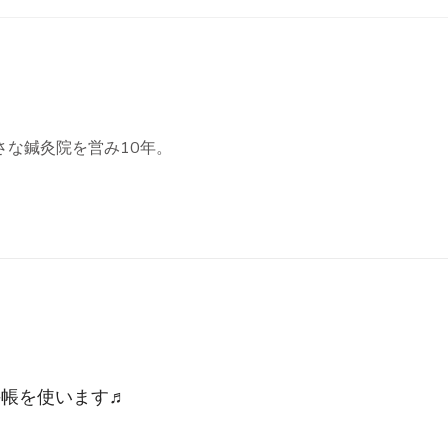
さな鍼灸院を営み10年。
手帳を使います♬