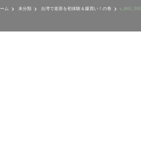
ーム
未分類
台湾で老茶を初体験＆爆買い！の巻
s_IMG_55