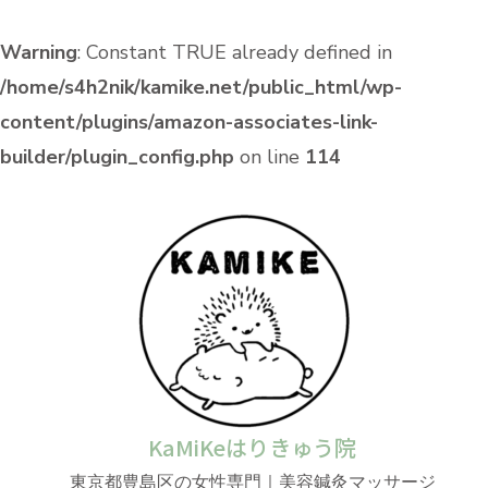
Warning
: Constant TRUE already defined in
/home/s4h2nik/kamike.net/public_html/wp-
content/plugins/amazon-associates-link-
builder/plugin_config.php
on line
114
KaMiKeはりきゅう院
東京都豊島区の女性専門｜美容鍼灸マッサージ