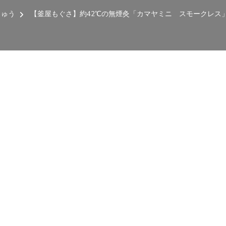
きゅう
【釜屋もぐさ】約42℃の無煙灸「カマヤミニ スモークレス