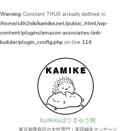
Warning
: Constant TRUE already defined in
/home/s4h2nik/kamike.net/public_html/wp-
content/plugins/amazon-associates-link-
builder/plugin_config.php
on line
114
KaMiKeはりきゅう院
東京都豊島区の女性専門｜美容鍼灸マッサージ