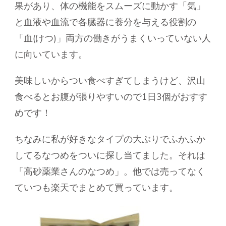
果
があり、体の機能をスムーズに動かす「気」
の
と血液や血流で各臓器に養分を与える役割の
「血(けつ)」両方の働きがうまくいっていない人
に向いています。
美味しいからつい食べすぎてしまうけど、沢山
食べるとお腹が張りやすいので
1日3個
がおすす
めです！
ちなみに私が好きなタイプの大ぶりでふかふか
してるなつめをついに探し当てました。それは
「高砂薬業さんのなつめ」。他では売ってなく
ていつも楽天でまとめて買っています。