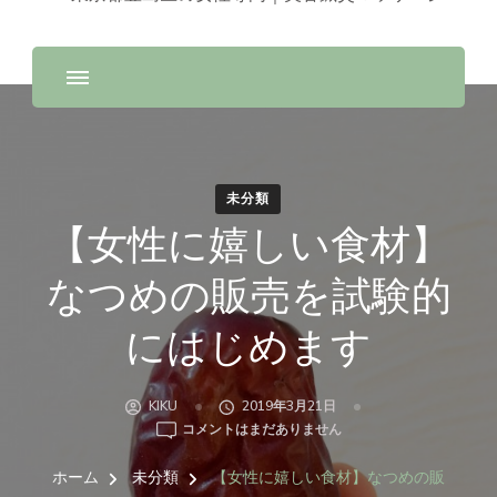
未分類
【女性に嬉しい食材】
なつめの販売を試験的
にはじめます
KIKU
2019年3月21日
【女
コメントはまだありません
性
に
ホーム
未分類
【女性に嬉しい食材】なつめの販