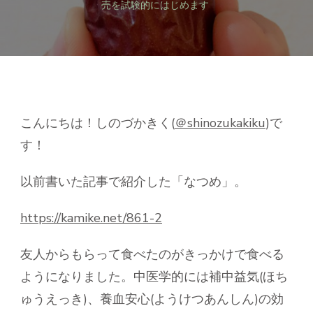
嬉
売を試験的にはじめます
し
い
食
材】
な
つ
め
の
こんにちは！しのづかきく(
＠shinozukakiku
)で
販
す！
売
を
試
以前書いた記事で紹介した「なつめ」。
験
的
https://kamike.net/861-2
に
は
じ
友人からもらって食べたのがきっかけで食べる
め
ようになりました。
中医学的には補中益気(ほち
ま
す
ゅうえっき)、養血安心(ようけつあんしん)の効
へ