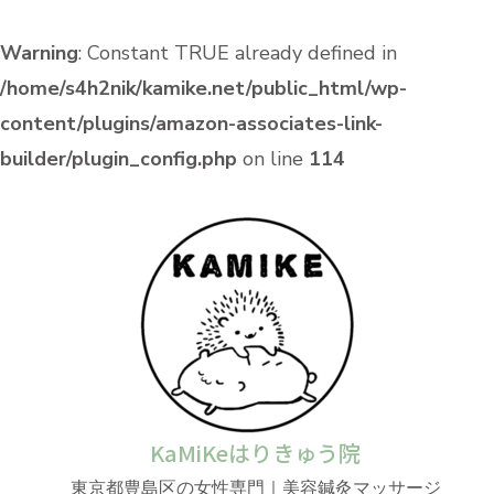
Warning
: Constant TRUE already defined in
/home/s4h2nik/kamike.net/public_html/wp-
content/plugins/amazon-associates-link-
builder/plugin_config.php
on line
114
KaMiKeはりきゅう院
東京都豊島区の女性専門｜美容鍼灸マッサージ