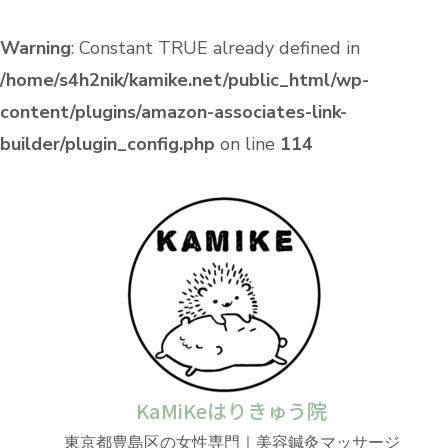
Warning
: Constant TRUE already defined in
/home/s4h2nik/kamike.net/public_html/wp-
content/plugins/amazon-associates-link-
builder/plugin_config.php
on line
114
KaMiKeはりきゅう院
東京都豊島区の女性専門｜美容鍼灸マッサージ