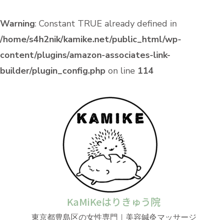
Warning
: Constant TRUE already defined in
/home/s4h2nik/kamike.net/public_html/wp-
content/plugins/amazon-associates-link-
builder/plugin_config.php
on line
114
KaMiKeはりきゅう院
東京都豊島区の女性専門｜美容鍼灸マッサージ