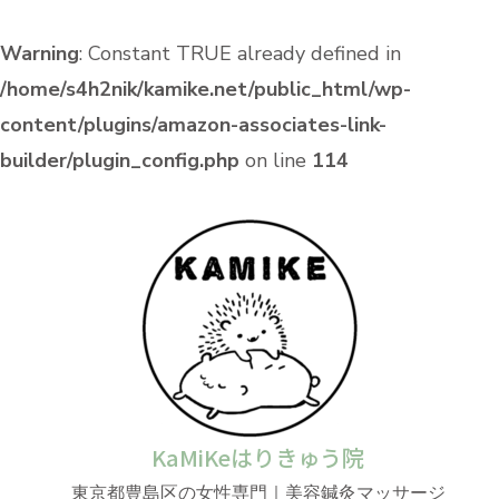
Warning
: Constant TRUE already defined in
/home/s4h2nik/kamike.net/public_html/wp-
content/plugins/amazon-associates-link-
builder/plugin_config.php
on line
114
KaMiKeはりきゅう院
東京都豊島区の女性専門｜美容鍼灸マッサージ