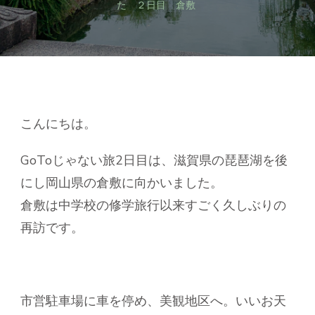
な
た ２日目 倉敷
い
旅
に
行
っ
て
き
ま
こんにちは。
し
た
GoToじゃない旅2日目は、滋賀県の琵琶湖を後
２
日
にし岡山県の倉敷に向かいました。
目
倉敷は中学校の修学旅行以来すごく久しぶりの
倉
敷
再訪です。
へ
の
市営駐車場に車を停め、美観地区へ。いいお天