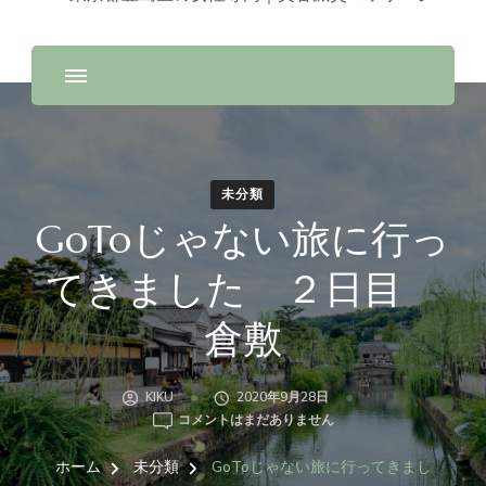
未分類
GoToじゃない旅に行っ
てきました ２日目
倉敷
KIKU
2020年9月28日
GOTO
コメントはまだありません
じ
ゃ
ホーム
未分類
GoToじゃない旅に行ってきまし