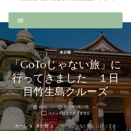
未分類
「GoToじゃない旅」に
行ってきました １日
目竹生島クルーズ
KIKU
2020年9月27日
「GOTO
コメントはまだありません
じ
ゃ
ホーム
未分類
「GoToじゃない旅」に行ってき