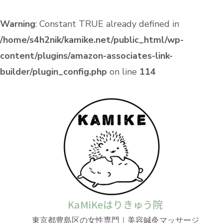
Warning
: Constant TRUE already defined in
/home/s4h2nik/kamike.net/public_html/wp-
content/plugins/amazon-associates-link-
builder/plugin_config.php
on line
114
KaMiKeはりきゅう院
東京都豊島区の女性専門｜美容鍼灸マッサージ