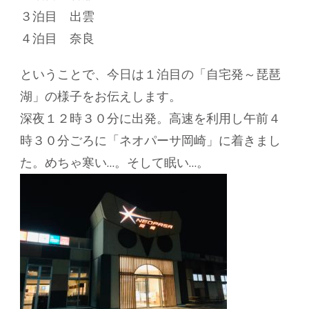
の
３泊目 出雲
４泊目 奈良
ということで、今日は１泊目の「自宅発～琵琶
湖」の様子をお伝えします。
深夜１２時３０分に出発。高速を利用し午前４
時３０分ごろに「ネオパーサ岡崎」に着きまし
た。めちゃ寒い…。そして眠い…。