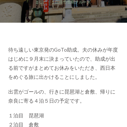
な
ました １日目竹生島クルーズ
い
旅」
に
行
っ
て
き
ま
待ち遠しい東京発のGoTo助成。夫の休みが年度
し
はじめに９月末に決まっていたので、助成が出
た
１
る前ですがまとめてお休みをいただき、西日本
日
をめぐる旅に出かけることにしました。
目
竹
生
出雲がゴールの、行きに琵琶湖と倉敷、帰りに
島
奈良に寄る４泊５日の予定です。
ク
ル
ー
１泊目 琵琶湖
ズ
２泊目 倉敷
へ