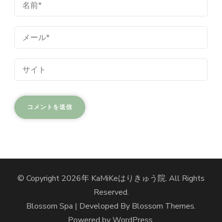
© Copyright 2026年
KaMiKeはりきゅう院
. All Rights
Reserved.
Blossom Spa | Developed By
Blossom Themes
.
Powered by
WordPress
.