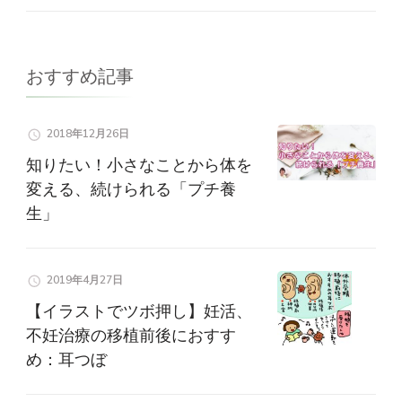
ゲ
ー
おすすめ記事
シ
ョ
2018年12月26日
知りたい！小さなことから体を
ン
変える、続けられる「プチ養
生」
2019年4月27日
【イラストでツボ押し】妊活、
不妊治療の移植前後におすす
め：耳つぼ