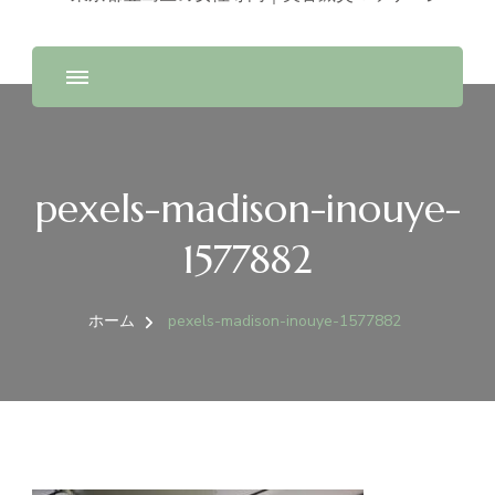
pexels-madison-inouye-
1577882
ホーム
pexels-madison-inouye-1577882