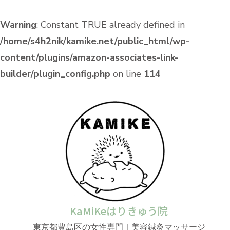
Warning
: Constant TRUE already defined in
/home/s4h2nik/kamike.net/public_html/wp-
content/plugins/amazon-associates-link-
builder/plugin_config.php
on line
114
KaMiKeはりきゅう院
東京都豊島区の女性専門｜美容鍼灸マッサージ