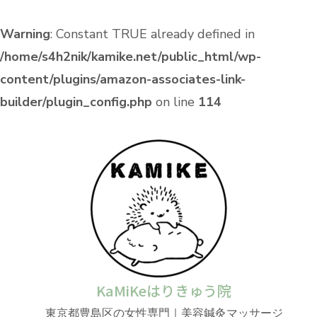
Warning
: Constant TRUE already defined in
/home/s4h2nik/kamike.net/public_html/wp-
content/plugins/amazon-associates-link-
builder/plugin_config.php
on line
114
KaMiKeはりきゅう院
東京都豊島区の女性専門｜美容鍼灸マッサージ