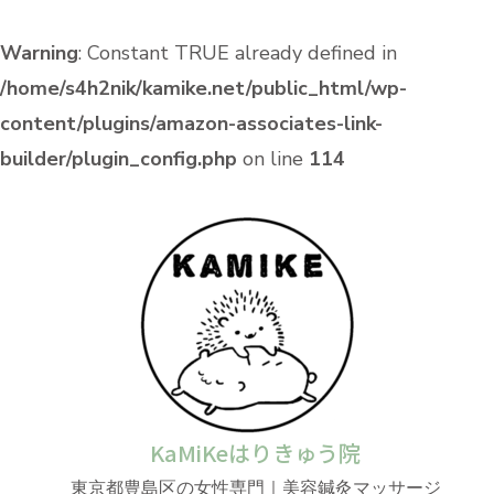
Warning
: Constant TRUE already defined in
/home/s4h2nik/kamike.net/public_html/wp-
content/plugins/amazon-associates-link-
builder/plugin_config.php
on line
114
KaMiKeはりきゅう院
東京都豊島区の女性専門｜美容鍼灸マッサージ