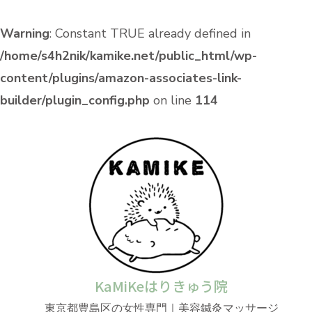
Warning
: Constant TRUE already defined in
/home/s4h2nik/kamike.net/public_html/wp-
content/plugins/amazon-associates-link-
builder/plugin_config.php
on line
114
KaMiKeはりきゅう院
東京都豊島区の女性専門｜美容鍼灸マッサージ