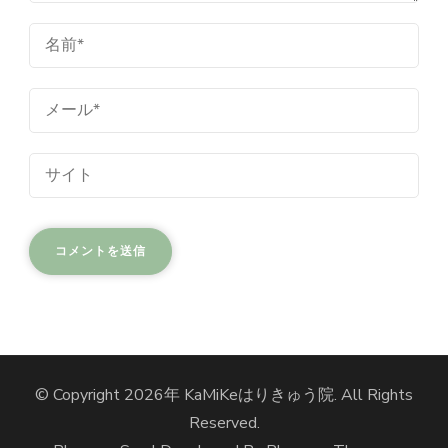
© Copyright 2026年
KaMiKeはりきゅう院
. All Rights
Reserved.