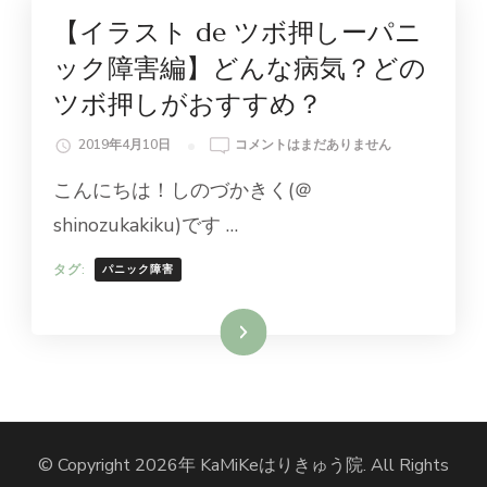
未分類
【イラスト de ツボ押しーパニ
ック障害編】どんな病気？どの
ツボ押しがおすすめ？
【イ
2019年4月10日
コメントはまだありません
ラ
こんにちは！しのづかきく(＠
ス
ト
shinozukakiku)です …
DE
ツ
タグ:
パニック障害
ボ
押
し
続きを読む
ー
パ
ニ
ッ
ク
© Copyright 2026年
KaMiKeはりきゅう院
. All Rights
障
害