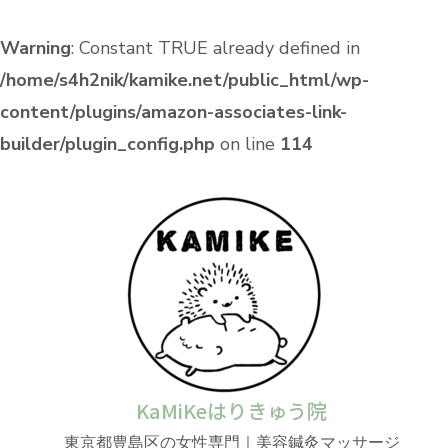
Warning
: Constant TRUE already defined in
/home/s4h2nik/kamike.net/public_html/wp-
content/plugins/amazon-associates-link-
builder/plugin_config.php
on line
114
KaMiKeはりきゅう院
東京都豊島区の女性専門｜美容鍼灸マッサージ