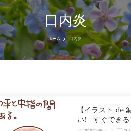
口内炎
ホーム
口内炎
【イラスト de
い! すぐでき
【イ
2019年4月8日
コメ