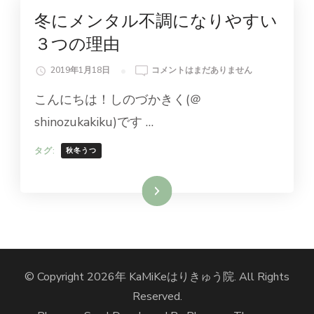
未分類
冬にメンタル不調になりやすい
３つの理由
冬
2019年1月18日
コメントはまだありません
に
こんにちは！しのづかきく(＠
メ
ン
shinozukakiku)です …
タ
ル
タグ:
秋冬うつ
不
調
に
続きを読む
な
り
や
す
い
© Copyright 2026年
KaMiKeはりきゅう院
. All Rights
３
つ
Reserved.
の