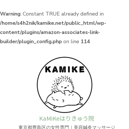
Warning
: Constant TRUE already defined in
/home/s4h2nik/kamike.net/public_html/wp-
content/plugins/amazon-associates-link-
builder/plugin_config.php
on line
114
KaMiKeはりきゅう院
東京都豊島区の女性専門｜美容鍼灸マッサージ