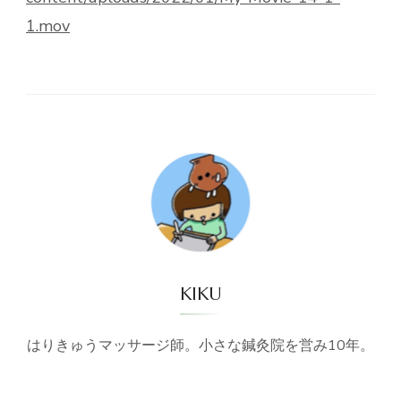
1.mov
KIKU
はりきゅうマッサージ師。小さな鍼灸院を営み10年。