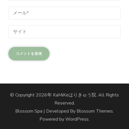
© Copyright 2026年
KaMiKeはりきゅう院
. All Rights
Reserved.
Blossom Spa | Developed By
Blossom Themes
.
Powered by
WordPress
.