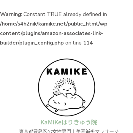
Warning
: Constant TRUE already defined in
/home/s4h2nik/kamike.net/public_html/wp-
content/plugins/amazon-associates-link-
builder/plugin_config.php
on line
114
KaMiKeはりきゅう院
東京都豊島区の女性専門｜美容鍼灸マッサージ