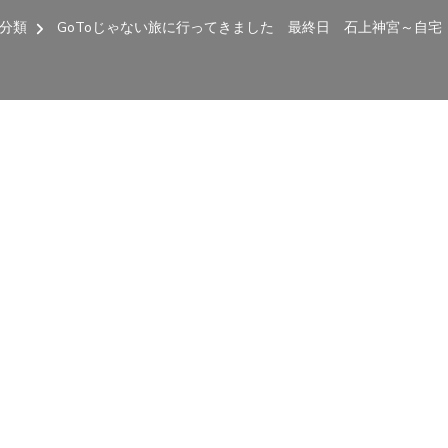
分類
GoToじゃない旅に行ってきました 最終日 石上神宮～自宅